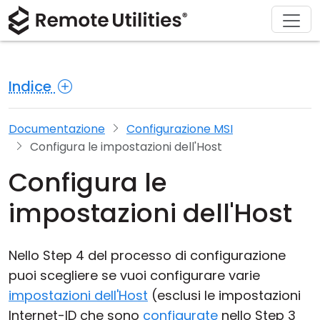
Chi siamo
Supporto
Prodotto
Acquista
Soluzioni
Scarica
Tour
Finanza e Banche
Windows
Acquista online
Centro supporto
Contattaci
Indice
Sicurezza
Produzione e Vendita al Dettaglio
macOS
Assistente Licenza
Documentazione
Sala stampa
Screenshot
Sanità
Linux
Aggiorna la tua Licenza
Base di conoscenza
Scrivi una recensione
Documentazione
Configurazione MSI
Configura le impostazioni dell'Host
Note di rilascio
Istruzione e Governo
iOS/Android
Configura le
Modalità di connessione
Tecnologia dell'informazione
impostazioni dell'Host
Accesso non presidiato
Nello Step 4 del processo di configurazione
Supporto Active Directory
puoi scegliere se vuoi configurare varie
impostazioni dell'Host
(esclusi le impostazioni
Configurazione MSI
Internet-ID che sono
configurate
nello Step 3