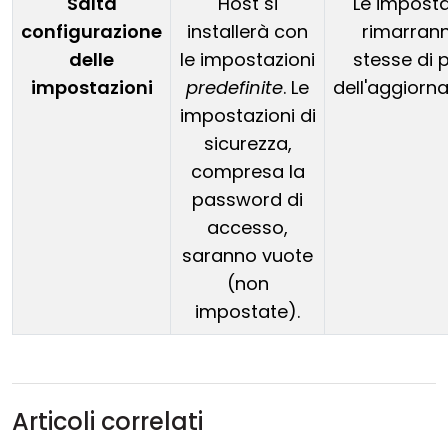
Salta
Host si
Le imposta
configurazione
installerà con
rimarrann
delle
le impostazioni
stesse di 
impostazioni
predefinite
. Le
dell'aggiorn
impostazioni di
sicurezza,
compresa la
password di
accesso,
saranno vuote
(non
impostate).
Articoli correlati