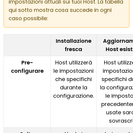
impostazioni attuali sui tuoi Host. La tabella
qui sotto mostra cosa succede in ogni
caso possibile:
Installazione
Aggiorna
fresca
Host esis
Pre-
Host utilizzerà
Host utilizz
configurare
le impostazioni
impostazio
che specifichi
specifichi 
durante la
la configura
configurazione.
le imposta
precedent
usate sar
sovrascri