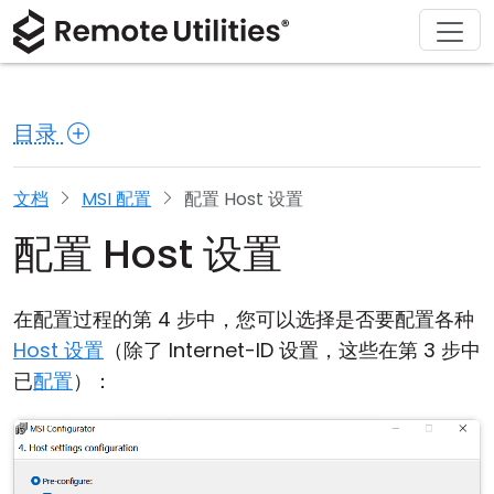
解决方案
产品
下载
购买
支持
关于
巡演
金融与银行
Windows
在线购买
支持中心
联系我们
目录
安全性
制造业与零售
macOS
许可证助手
文档
新闻发布室
截图
医疗保健
Linux
升级您的许可证
知识库
撰写评论
文档
MSI 配置
配置 Host 设置
配置 Host 设置
发行说明
教育与政府
iOS/Android
连接模式
信息技术
在配置过程的第 4 步中，您可以选择是否要配置各种
Host 设置
（除了 Internet-ID 设置，这些在第 3 步中
无人值守访问
已
配置
）：
Active Directory 支持
MSI 配置