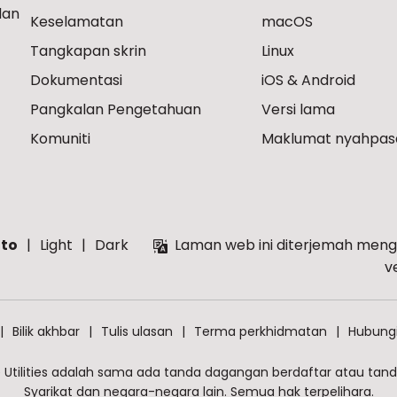
dan
Keselamatan
macOS
Tangkapan skrin
Linux
Dokumentasi
iOS & Android
Pangkalan Pengetahuan
Versi lama
Komuniti
Maklumat nyahpas
to
Light
Dark
Laman web ini diterjemah meng
v
Bilik akhbar
Tulis ulasan
Terma perkhidmatan
Hubungi
 Utilities adalah sama ada tanda dagangan berdaftar atau tanda
Syarikat dan negara-negara lain. Semua hak terpelihara.