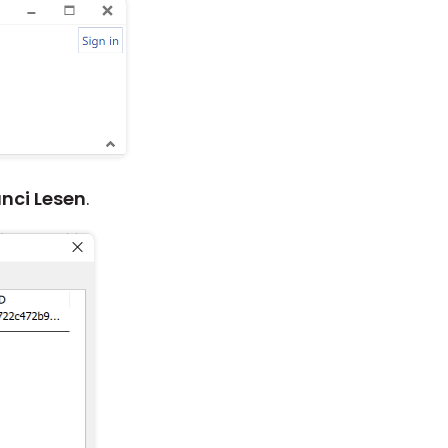
nci Lesen
.