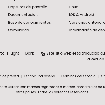
Capturas de pantalla
Linux
Documentación
iOS & Android
Base de conocimientos
Versiones anterior
Comunidad
Información de des
to
Light
Dark
Este sitio web está traducido a
la versió
a de prensa
Escribir una reseña
Términos del servicio
Co
mote Utilities son marcas registradas o marcas comerciales de Rem
otros países. Todos los derechos reservados.