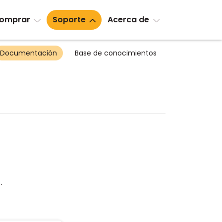
omprar
Soporte
Acerca de
Documentación
Base de conocimientos
.