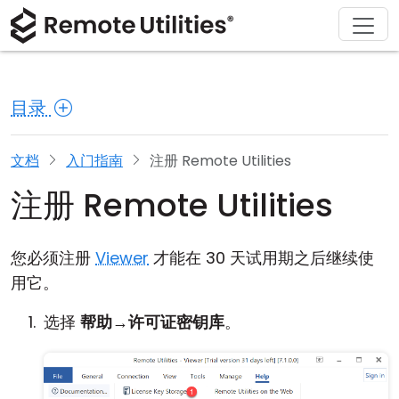
解决方案
产品
下载
购买
支持
关于
巡演
金融与银行
Windows
在线购买
支持中心
联系我们
目录
安全性
制造业与零售
macOS
许可证助手
文档
新闻发布室
截图
医疗保健
Linux
升级您的许可证
知识库
撰写评论
文档
入门指南
注册 Remote Utilities
注册 Remote Utilities
发行说明
教育与政府
iOS/Android
连接模式
信息技术
您必须注册
Viewer
才能在 30 天试用期之后继续使
用它。
无人值守访问
选择
帮助
→
许可证密钥库
。
Active Directory 支持
MSI 配置