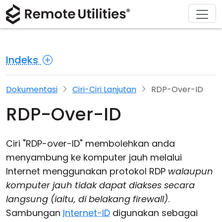
Penyelesaian
Muat turun
Sokongan
Tentang
Produk
Beli
Tur Produk
Kewangan dan Perbankan
Windows
Beli Dalam Talian
Pusat Sokongan
Hubungi kami
Indeks
Keselamatan
Pengilangan dan Peruncitan
macOS
Pembantu Lesen
Dokumentasi
Bilik Akhbar
Tangkapan Skrin
Kesihatan
Linux
Tingkatkan Lesen Anda
Pangkalan Pengetahuan
Tulis Ulasan
Dokumentasi
Ciri-Ciri Lanjutan
RDP-Over-ID
RDP-Over-ID
Nota Keluaran
Pendidikan dan Kerajaan
iOS/Android
Sifat Sambungan
Teknologi maklumat
Ciri "RDP-over-ID" membolehkan anda
menyambung ke komputer jauh melalui
Akses Tanpa Pengawasan
Internet menggunakan protokol RDP
walaupun
komputer jauh tidak dapat diakses secara
Sokongan Active Directory
langsung (iaitu, di belakang firewall)
.
Konfigurasi MSI
Sambungan
Internet-ID
digunakan sebagai