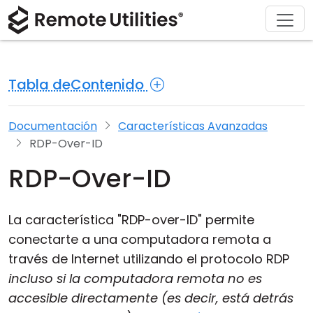
Soluciones
Descargar
Acerca de
Producto
Comprar
Soporte
Gira
Finanzas y Banca
Windows
Comprar en línea
Centro de soporte
Contáctanos
Tabla deContenido
Seguridad
Manufactura y Retail
macOS
Asistente de licencia
Documentación
Sala de prensa
Capturas de pantalla
Salud
Linux
Actualizar su licencia
Base de conocimientos
Escribe una reseña
Documentación
Características Avanzadas
RDP-Over-ID
Notas de la versión
Educación y Gobierno
iOS/Android
RDP-Over-ID
Modos de conexión
Tecnologías de la información
La característica "RDP-over-ID" permite
Acceso desatendido
conectarte a una computadora remota a
través de Internet utilizando el protocolo RDP
Soporte para Active Directory
incluso si la computadora remota no es
Configuración MSI
accesible directamente (es decir, está detrás