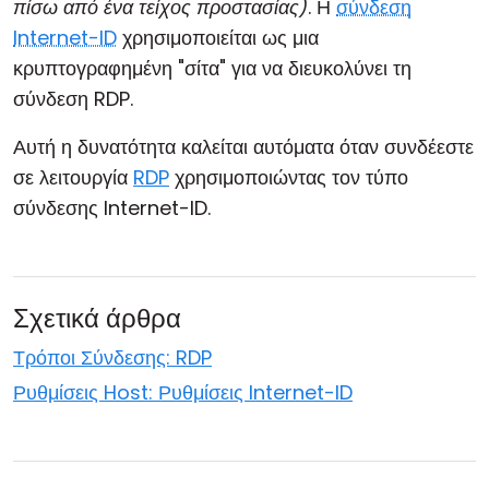
πίσω από ένα τείχος προστασίας)
. Η
σύνδεση
Cloud & Τοπική Εγκατάσταση
Internet-ID
χρησιμοποιείται ως μια
κρυπτογραφημένη "σίτα" για να διευκολύνει τη
σύνδεση RDP.
Αυτή η δυνατότητα καλείται αυτόματα όταν συνδέεστε
σε λειτουργία
RDP
χρησιμοποιώντας τον τύπο
σύνδεσης Internet-ID.
Σχετικά άρθρα
Τρόποι Σύνδεσης: RDP
Ρυθμίσεις Host: Ρυθμίσεις Internet-ID