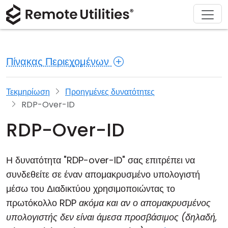
Υποστήριξη
Κατέβασμα
Σχετικά
Προϊόν
Λύσεις
Αγορά
Ξενάγηση
Οικονομικές υπηρεσίες και Τραπεζική
Windows
Αγοράστε διαδικτυακά
Κέντρο υποστήριξης
Επικοινωνήστε μαζί μας
Πίνακας Περιεχομένων
Ασφάλεια
Κατασκευή και Λιανική
macOS
Βοηθός άδειας χρήσης
Τεκμηρίωση
Σαλόνι τύπου
Στιγμιότυπα
Υγειονομική περίθαλψη
Linux
Αναβάθμιση της άδειας χρήσης σας
Βάση γνώσεων
Γράψτε μια κριτική
Τεκμηρίωση
Προηγμένες δυνατότητες
RDP-Over-ID
Σημειώσεις Έκδοσης
Εκπαίδευση και Κυβέρνηση
iOS/Android
RDP-Over-ID
Τρόποι Σύνδεσης
Πληροφορική
Η δυνατότητα "RDP-over-ID" σας επιτρέπει να
Μη Επίβλεπτη Πρόσβαση
συνδεθείτε σε έναν απομακρυσμένο υπολογιστή
μέσω του Διαδικτύου χρησιμοποιώντας το
Υποστήριξη Active Directory
πρωτόκολλο RDP
ακόμα και αν ο απομακρυσμένος
Διαμόρφωση MSI
υπολογιστής δεν είναι άμεσα προσβάσιμος (δηλαδή,