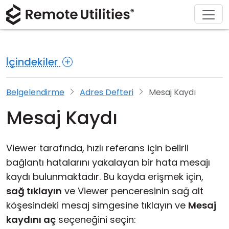
Çözümler
Hakkında
Satın Al
Destek
Ürün
İndir
Turlar
Finans ve Bankacılık
Windows
Çevrimiçi Satın Al
Destek Merkezi
Bize ulaşın
İçindekiler
Güvenlik
Üretim ve Perakende
macOS
Lisans Yardımcısı
Dokümantasyon
Basin bülteni
Ekran Görüntüleri
Sağlık hizmetleri
Linux
Lisansınızı Yükseltin
Bilgi Tabanı
Bir Yorum Yaz
Belgelendirme
Adres Defteri
Mesaj Kaydı
Mesaj Kaydı
Sürüm Notları
Eğitim ve Devlet
iOS/Android
Bağlantı Modları
Bilişim Teknolojisi
Viewer tarafında, hızlı referans için belirli
bağlantı hatalarını yakalayan bir hata mesajı
Gözetsiz Erişim
kaydı bulunmaktadır. Bu kayda erişmek için,
sağ tıklayın
ve Viewer penceresinin sağ alt
Active Directory Desteği
köşesindeki mesaj simgesine tıklayın ve
Mesaj
MSI Yapılandırması
kaydını aç
seçeneğini seçin: