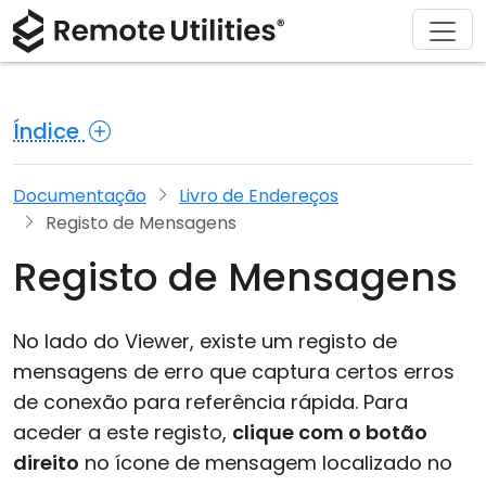
Descarregar
Soluções
Comprar
Produto
Sobre
Apoio
Tour
Finanças e Banca
Windows
Comprar Online
Centro de Suporte
Contacte-nos
Índice
Segurança
Manufatura e Varejo
macOS
Assistente de Licença
Documentação
Sala de Imprensa
Capturas de Ecrã
Saúde
Linux
Atualizar a Sua Licença
Base de Conhecimento
Escreva uma Avaliação
Documentação
Livro de Endereços
Registo de Mensagens
Notas de Lançamento
Educação e Governo
iOS/Android
Registo de Mensagens
Modos de Ligação
Tecnologia da Informação
No lado do Viewer, existe um registo de
Acesso Não Supervisonado
mensagens de erro que captura certos erros
de conexão para referência rápida. Para
Suporte a Active Directory
aceder a este registo,
clique com o botão
Configuração MSI
direito
no ícone de mensagem localizado no