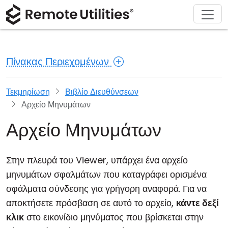
Υποστήριξη
Κατέβασμα
Σχετικά
Προϊόν
Λύσεις
Αγορά
Ξενάγηση
Οικονομικές υπηρεσίες και Τραπεζική
Windows
Αγοράστε διαδικτυακά
Κέντρο υποστήριξης
Επικοινωνήστε μαζί μας
Πίνακας Περιεχομένων
Ασφάλεια
Κατασκευή και Λιανική
macOS
Βοηθός άδειας χρήσης
Τεκμηρίωση
Σαλόνι τύπου
Στιγμιότυπα
Υγειονομική περίθαλψη
Linux
Αναβάθμιση της άδειας χρήσης σας
Βάση γνώσεων
Γράψτε μια κριτική
Τεκμηρίωση
Βιβλίο Διευθύνσεων
Αρχείο Μηνυμάτων
Σημειώσεις Έκδοσης
Εκπαίδευση και Κυβέρνηση
iOS/Android
Αρχείο Μηνυμάτων
Τρόποι Σύνδεσης
Πληροφορική
Στην πλευρά του Viewer, υπάρχει ένα αρχείο
Μη Επίβλεπτη Πρόσβαση
μηνυμάτων σφαλμάτων που καταγράφει ορισμένα
σφάλματα σύνδεσης για γρήγορη αναφορά. Για να
Υποστήριξη Active Directory
αποκτήσετε πρόσβαση σε αυτό το αρχείο,
κάντε δεξί
Διαμόρφωση MSI
κλικ
στο εικονίδιο μηνύματος που βρίσκεται στην