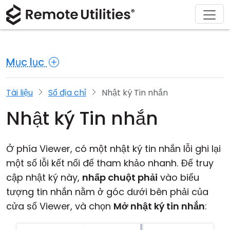
Sản phẩm
Giải pháp
Tải xuống
Giới thiệu
Hỗ trợ
Mua
Tour
Tài chính và Ngân hàng
Windows
Mua Trực Tuyến
Trung tâm hỗ trợ
Liên hệ với chúng tôi
Mục lục
Bảo mật
Sản xuất và Bán lẻ
macOS
Trợ lý Giấy Phép
Tài liệu
Phòng báo chí
Hình chụp màn hình
Chăm sóc sức khỏe
Linux
Nâng Cấp Giấy Phép Của Bạn
Cơ sở kiến thức
Viết đánh giá
Tài liệu
Sổ địa chỉ
Nhật ký Tin nhắn
Nhật ký Tin nhắn
Các ghi chú phát hành
Giáo dục và Chính phủ
iOS/Android
Các chế độ kết nối
Công nghệ thông tin
Ở phía Viewer, có một nhật ký tin nhắn lỗi ghi lại
một số lỗi kết nối để tham khảo nhanh. Để truy
Truy cập không giám sát
cập nhật ký này,
nhấp chuột phải
vào biểu
tượng tin nhắn nằm ở góc dưới bên phải của
Hỗ trợ Active Directory
cửa sổ Viewer, và chọn
Mở nhật ký tin nhắn
:
Cấu hình MSI