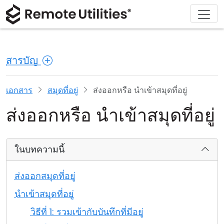
ดาวน์โหลด
ผลิตภัณฑ์
สนับสนุน
เกี่ยวกับ
โซลูชัน
ซื้อ
ทัวร์
การเงินและธนาคาร
Windows
ซื้อออนไลน์
ศูนย์สนับสนุน
ติดต่อเรา
สารบัญ
ความปลอดภัย
การผลิตและการค้าปลีก
macOS
ผู้ช่วยใบอนุญาต
เอกสารประกอบ
ห้องข่าว
ภาพหน้าจอ
การดูแลสุขภาพ
Linux
อัปเกรดใบอนุญาตของคุณ
ฐานความรู้
เขียนรีวิว
เอกสาร
สมุดที่อยู่
ส่งออกหรือ นำเข้าสมุดที่อยู่
ส่งออกหรือ นำเข้าสมุดที่อยู่
หมายเหตุประจำรุ่น
การศึกษาและรัฐบาล
iOS/Android
โหมดการเชื่อมต่อ
เทคโนโลยีสารสนเทศ
ในบทความนี้
การเข้าถึงแบบไม่ต้องดูแล
ส่งออกสมุดที่อยู่
การสนับสนุน Active Directory
นำเข้าสมุดที่อยู่
วิธีที่ 1: รวมเข้ากับบันทึกที่มีอยู่
การกำหนดค่า MSI