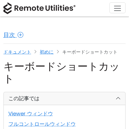
ソリューション
ダウンロード
サポート
会社概要
製品
購入
ツアー
金融および銀行
Windows
オンライン購入
サポートセンター
お問い合わせ
目次
セキュリティ
製造および小売
macOS
ライセンスアシスタント
ドキュメント
プレスルーム
スクリーンショット
ヘルスケア
Linux
ライセンスのアップグレード
ナレッジベース
レビューを書く
ドキュメント
初めに
キーボードショートカット
キーボードショートカッ
リリースノート
教育および政府
iOS/Android
ト
接続モード
情報技術
無人アクセス
この記事では
Active Directory サポート
Viewer ウィンドウ
MSI 設定
フルコントロールウィンドウ