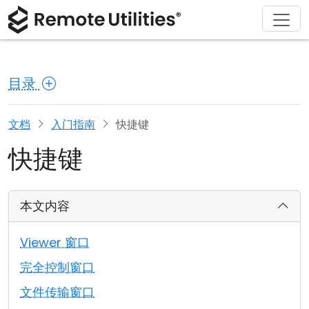
解决方案
产品
下载
购买
支持
关于
巡演
金融与银行
Windows
在线购买
支持中心
联系我们
目录
安全性
制造业与零售
macOS
许可证助手
文档
新闻发布室
截图
医疗保健
Linux
升级您的许可证
知识库
撰写评论
文档
入门指南
快捷键
快捷键
发行说明
教育与政府
iOS/Android
连接模式
信息技术
本文内容
无人值守访问
Viewer 窗口
Active Directory 支持
完全控制窗口
文件传输窗口
MSI 配置