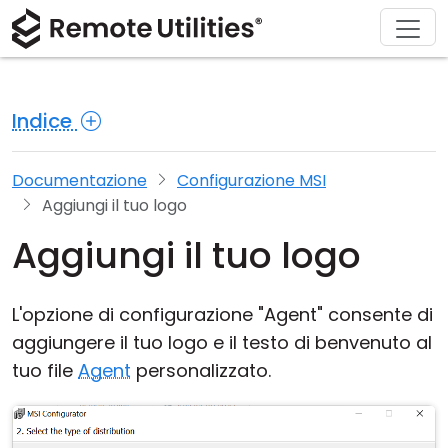
Chi siamo
Supporto
Prodotto
Acquista
Soluzioni
Scarica
Tour
Finanza e Banche
Windows
Acquista online
Centro supporto
Contattaci
Indice
Sicurezza
Produzione e Vendita al Dettaglio
macOS
Assistente Licenza
Documentazione
Sala stampa
Screenshot
Sanità
Linux
Aggiorna la tua Licenza
Base di conoscenza
Scrivi una recensione
Documentazione
Configurazione MSI
Aggiungi il tuo logo
Note di rilascio
Istruzione e Governo
iOS/Android
Aggiungi il tuo logo
Modalità di connessione
Tecnologia dell'informazione
L'opzione di configurazione "Agent" consente di
Accesso non presidiato
aggiungere il tuo logo e il testo di benvenuto al
tuo file
Agent
personalizzato.
Supporto Active Directory
Configurazione MSI