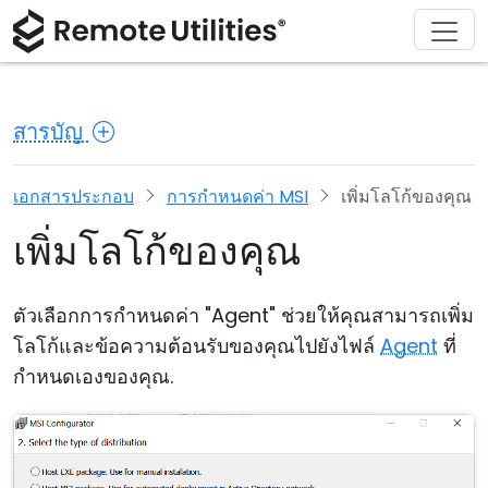
ดาวน์โหลด
ผลิตภัณฑ์
สนับสนุน
เกี่ยวกับ
โซลูชัน
ซื้อ
ทัวร์
การเงินและธนาคาร
Windows
ซื้อออนไลน์
ศูนย์สนับสนุน
ติดต่อเรา
สารบัญ
ความปลอดภัย
การผลิตและการค้าปลีก
macOS
ผู้ช่วยใบอนุญาต
เอกสารประกอบ
ห้องข่าว
ภาพหน้าจอ
การดูแลสุขภาพ
Linux
อัปเกรดใบอนุญาตของคุณ
ฐานความรู้
เขียนรีวิว
เอกสารประกอบ
การกำหนดค่า MSI
เพิ่มโลโก้ของคุณ
เพิ่มโลโก้ของคุณ
หมายเหตุประจำรุ่น
การศึกษาและรัฐบาล
iOS/Android
โหมดการเชื่อมต่อ
เทคโนโลยีสารสนเทศ
ตัวเลือกการกำหนดค่า "Agent" ช่วยให้คุณสามารถเพิ่ม
โลโก้และข้อความต้อนรับของคุณไปยังไฟล์
Agent
ที่
การเข้าถึงแบบไม่ต้องดูแล
กำหนดเองของคุณ.
การสนับสนุน Active Directory
การกำหนดค่า MSI