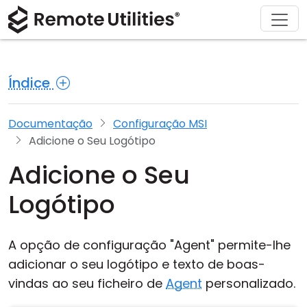
Descarregar
Soluções
Comprar
Produto
Sobre
Apoio
Tour
Finanças e Banca
Windows
Comprar Online
Centro de Suporte
Contacte-nos
Índice
Segurança
Manufatura e Varejo
macOS
Assistente de Licença
Documentação
Sala de Imprensa
Capturas de Ecrã
Saúde
Linux
Atualizar a Sua Licença
Base de Conhecimento
Escreva uma Avaliação
Documentação
Configuração MSI
Adicione o Seu Logótipo
Notas de Lançamento
Educação e Governo
iOS/Android
Adicione o Seu
Modos de Ligação
Tecnologia da Informação
Logótipo
Acesso Não Supervisonado
A opção de configuração "Agent" permite-lhe
Suporte a Active Directory
adicionar o seu logótipo e texto de boas-
vindas ao seu ficheiro de
Agent
personalizado.
Configuração MSI