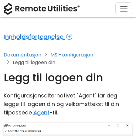
Løsninger
Last ned
Produkt
Støtte
Kjøp
Om
Tur
Finans og bankvirksomhet
Windows
Kjøp på nettet
Support Center
Kontakt oss
Innholdsfortegnelse
Sikkerhet
Produksjon og detaljhandel
macOS
Lisensassistent
Dokumentasjon
Presse-rom
Skjermbilder
Helsevesen
Linux
Oppgrader lisensen din
Kunnskapsbase
Skriv en anmeldelse
Dokumentasjon
MSI-konfigurasjon
Legg til logoen din
Utgivelsesnotater
Utdanning og regjering
iOS/Android
Legg til logoen din
Tilkoblingsmoduser
Informasjonsteknologi
Konfigurasjonsalternativet "Agent" lar deg
Uovervåket tilgang
legge til logoen din og velkomsttekst til din
tilpassede
Agent
-fil.
Active Directory-støtte
MSI-konfigurasjon