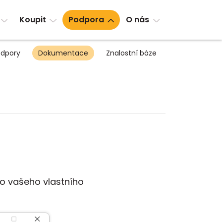
Koupit
Podpora
O nás
dpory
Dokumentace
Znalostní báze
do vašeho vlastního