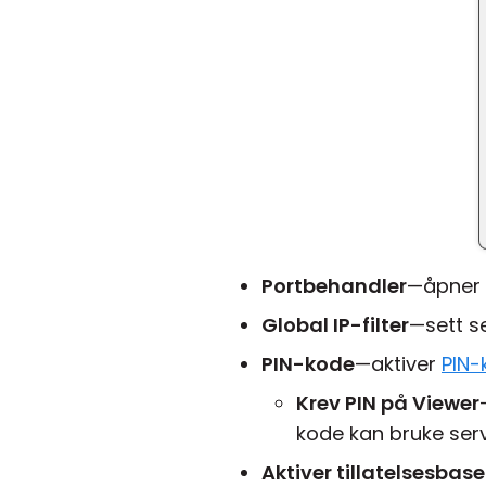
Portbehandler
—åpner
Global IP-filter
—sett se
PIN-kode
—aktiver
PIN-
Krev PIN på Viewer
kode kan bruke ser
Aktiver tillatelsesbas