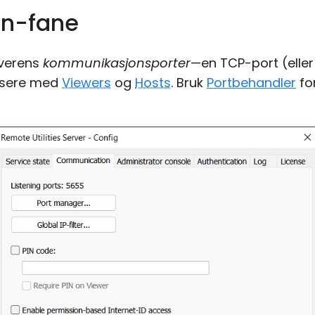
n-fane
rverens
kommunikasjonsporter
—en TCP-port (eller
nisere med
Viewers
og
Hosts
. Bruk
Portbehandler
for