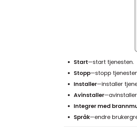
Start
—start tjenesten.
Stopp
—stopp tjenesten
Installer
—installer tjen
Avinstaller
—avinstaller
Integrer med brannm
Språk
—endre brukergre