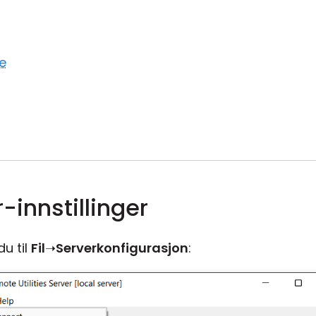
e
-innstillinger
u til
Fil
➝
Serverkonfigurasjon
: