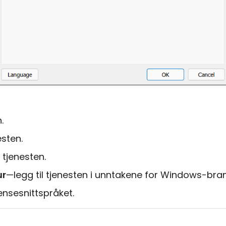
.
esten.
 tjenesten.
ur
—legg til tjenesten i unntakene for Windows-bra
nsesnittspråket.