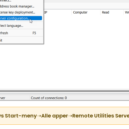
s Start-meny
➝
Alle apper
➝
Remote Utilities Serv