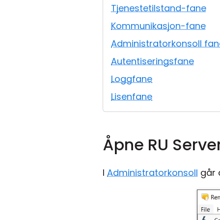
Tjenestetilstand-fane
Kommunikasjon-fane
Administratorkonsoll fan
Autentiseringsfane
Loggfane
Lisenfane
Åpne RU Server
I
Administratorkonsoll
går d