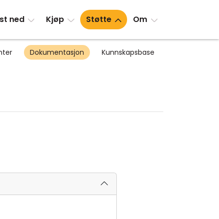
st ned
Kjøp
Støtte
Om
nter
Dokumentasjon
Kunnskapsbase