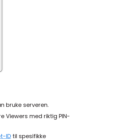
an bruke serveren.
e Viewers med riktig PIN-
t-ID
til spesifikke