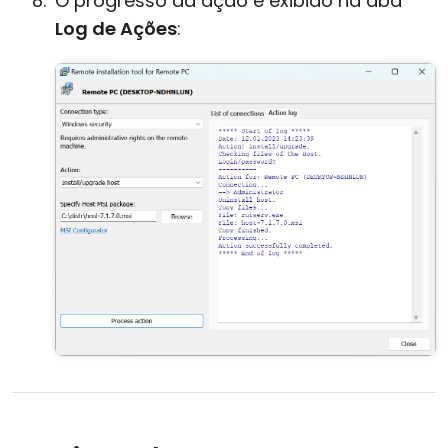
O progresso da ação é exibido na aba
Log de Ações
: