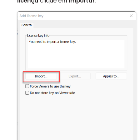
licença
clique em
Importar
.