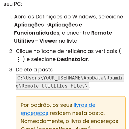
seu PC:
Abra as Definições do Windows, selecione
Aplicações
➝
Aplicações e
Funcionalidades
, e encontre
Remote
Utilities - Viewer
na lista.
Clique no ícone de reticências verticais (
⋮
) e selecione
Desinstalar
.
Delete a pasta
C:\Users\YOUR_USERNAME\AppData\Roamin
.
g\Remote Utilities Files\
Por padrão, os seus
livros de
endereços
residem nesta pasta.
Nomeadamente, o livro de endereços