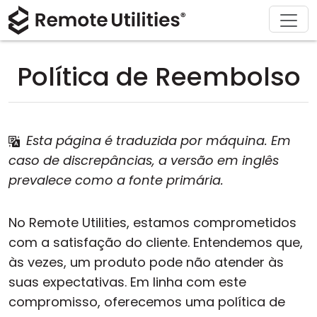
Descarregar
Soluções
Comprar
Produto
Sobre
Apoio
Tour
Finanças e Banca
Windows
Comprar Online
Centro de Suporte
Contacte-nos
Política de Reembolso
Segurança
Manufatura e Varejo
macOS
Assistente de Licença
Documentação
Sala de Imprensa
Capturas de Ecrã
Saúde
Linux
Atualizar a Sua Licença
Base de Conhecimento
Escreva uma Avaliação
Esta página é traduzida por máquina. Em
Notas de Lançamento
Educação e Governo
iOS/Android
caso de discrepâncias, a versão em inglês
prevalece como a fonte primária.
Modos de Ligação
Tecnologia da Informação
No Remote Utilities, estamos comprometidos
Acesso Não Supervisonado
com a satisfação do cliente. Entendemos que,
às vezes, um produto pode não atender às
Suporte a Active Directory
suas expectativas. Em linha com este
Configuração MSI
compromisso, oferecemos uma política de