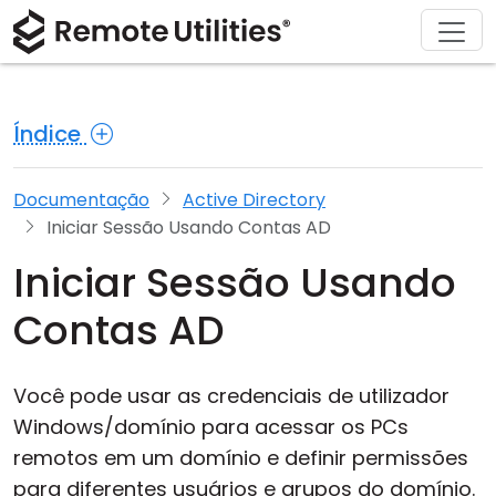
Descarregar
Soluções
Comprar
Produto
Sobre
Apoio
Tour
Finanças e Banca
Windows
Comprar Online
Centro de Suporte
Contacte-nos
Índice
Segurança
Manufatura e Varejo
macOS
Assistente de Licença
Documentação
Sala de Imprensa
Capturas de Ecrã
Saúde
Linux
Atualizar a Sua Licença
Base de Conhecimento
Escreva uma Avaliação
Documentação
Active Directory
Iniciar Sessão Usando Contas AD
Notas de Lançamento
Educação e Governo
iOS/Android
Iniciar Sessão Usando
Modos de Ligação
Tecnologia da Informação
Contas AD
Acesso Não Supervisonado
Você pode usar as credenciais de utilizador
Suporte a Active Directory
Windows/domínio para acessar os PCs
remotos em um domínio e definir permissões
Configuração MSI
para diferentes usuários e grupos do domínio.