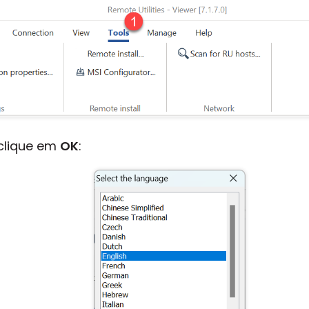
 clique em
OK
: