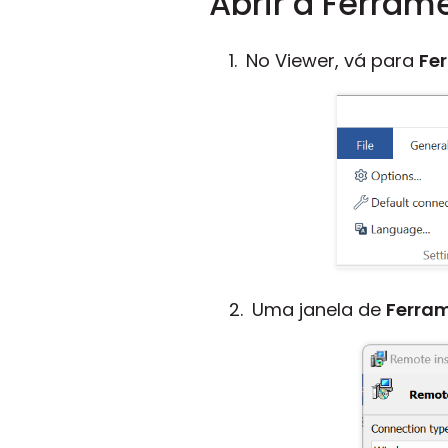
Abrir a Ferram
No Viewer, vá para
Fe
Uma janela de
Ferra