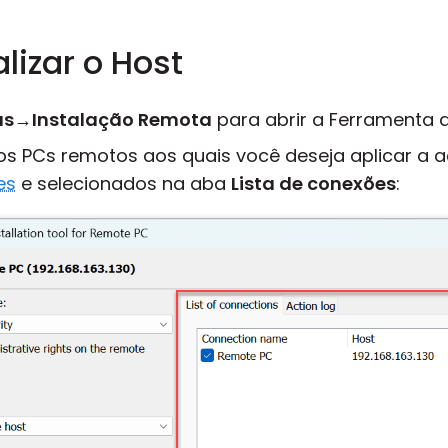
alizar o Host
as
→
Instalação Remota
para abrir a Ferramenta 
 os PCs remotos aos quais você deseja aplicar a
es
e selecionados na aba
Lista de conexões
: