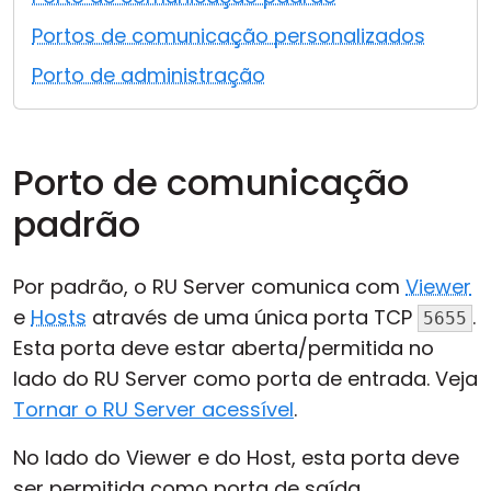
Nuvem & Local
Portos de comunicação personalizados
Porto de administração
Porto de comunicação
padrão
Por padrão, o RU Server comunica com
Viewer
e
Hosts
através de uma única porta TCP
.
5655
Esta porta deve estar aberta/permitida no
lado do RU Server como porta de entrada. Veja
Tornar o RU Server acessível
.
No lado do Viewer e do Host, esta porta deve
ser permitida como porta de saída.