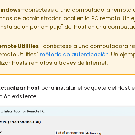
Windows
—conéctese a una computadora remota u
chos de administrador local en la PC remota. Un e
"instalación por empuje" del Host en una computa
mote Utilities
—conéctese a una computadora rem
mote Utilities"
método de autenticación
. Un ejem
izar Hosts remotos a través de Internet.
Actualizar Host
para instalar el paquete del Host
ción existente.