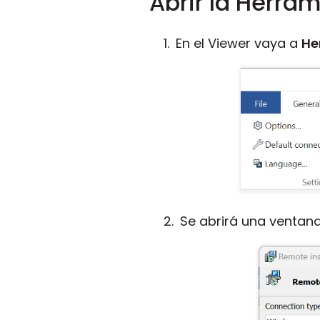
Abrir la Herra
En el Viewer vaya a
He
Se abrirá una ventan