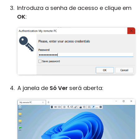
Introduza a senha de acesso e clique em
OK
:
A janela de
Só Ver
será aberta: