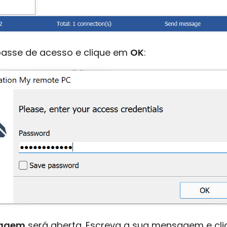
passe de acesso e clique em
OK
:
sagem
será aberta. Escreva a sua mensagem e cl