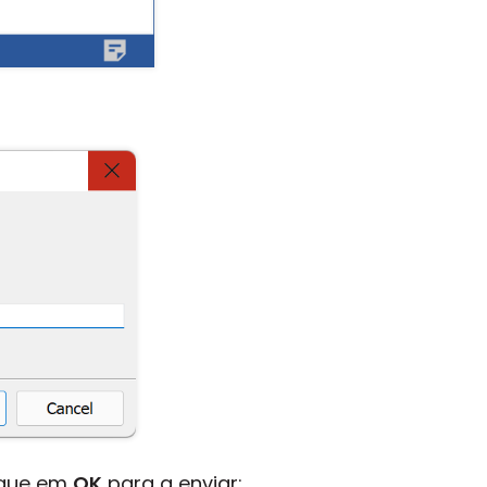
ique em
OK
para a enviar: