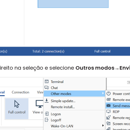
reito na seleção e selecione
Outros modos
→
Env