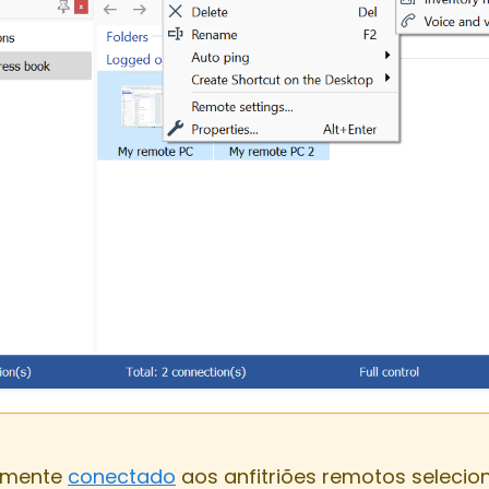
almente
conectado
aos anfitriões remotos selecion