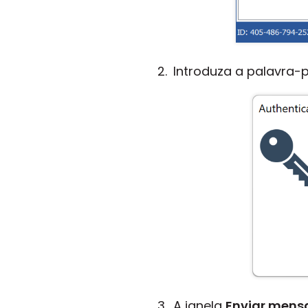
Introduza a palavra-
A janela
Enviar men