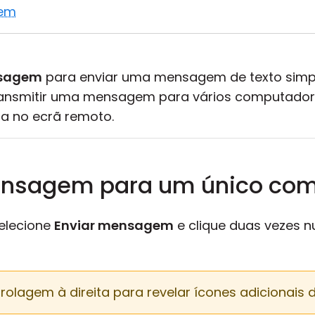
gem
nsagem
para enviar uma mensagem de texto simp
ansmitir uma mensagem para vários computado
a no ecrã remoto.
ensagem para um único co
selecione
Enviar mensagem
e clique duas vezes 
 rolagem à direita para revelar ícones adicionais