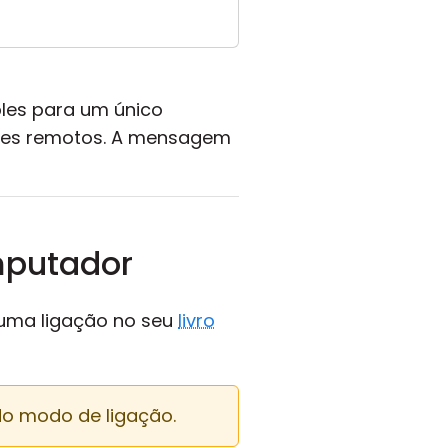
les para um único
res remotos. A mensagem
mputador
numa ligação no seu
livro
 do modo de ligação.