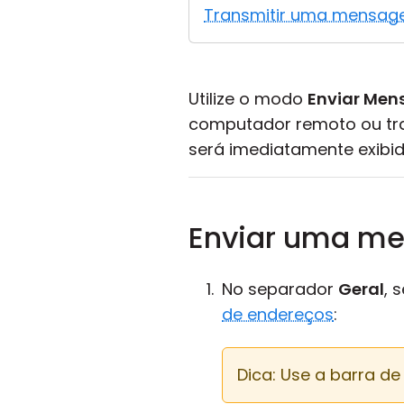
Transmitir uma mensa
Utilize o modo
Enviar Me
computador remoto ou tr
será imediatamente exibid
Enviar uma m
No separador
Geral
, 
de endereços
:
Dica: Use a barra de