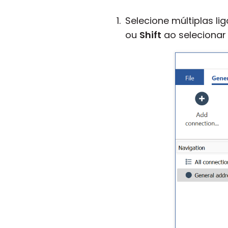
Selecione múltiplas l
ou
Shift
ao selecionar 