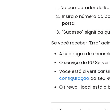
No computador do RU 
Insira o número da 
porta
.
"Sucesso" significa qu
Se você receber "Erro" aci
A sua regra de encami
O serviço do RU Server
Você está a verificar
configuração
do seu RU
O firewall local está 