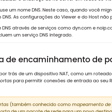
, use um nome DNS. Neste caso, quando você migr
to DNS. As configurações do Viewer e do Host não 
DNS através de serviços como dyn.com e noip.co
cluem um serviço DNS integrado.
ra de encaminhamento de p
r por trás de um dispositivo NAT, como um rotead
ortas
para permitir conexões de entrada ao seu RU
rtas
(também conhecido como
mapeamento de 
orta de um pacote de rede para um novo destin