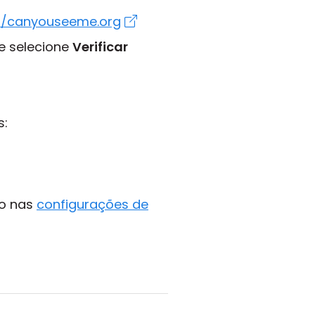
://canyouseeme.org
e selecione
Verificar
s:
do nas
configurações de