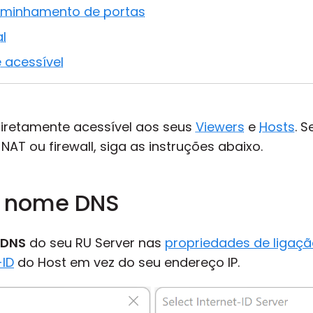
aminhamento de portas
al
é acessível
iretamente acessível aos seus
Viewers
e
Hosts
. S
NAT ou firewall, siga as instruções abaixo.
s. nome DNS
 DNS
do seu RU Server nas
propriedades de ligaç
-ID
do Host em vez do seu endereço IP.