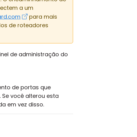
onectem a um
ard.com
para mais
los de roteadores
inel de administração do
ento de portas que
 Se você alterou esta
da em vez disso.