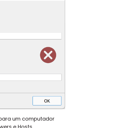
para um computador
wers e Hosts.