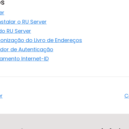
os
er
nstalar o RU Server
do RU Server
cronização do Livro de Endereços
vidor de Autenticação
eamento Internet-ID
er
C