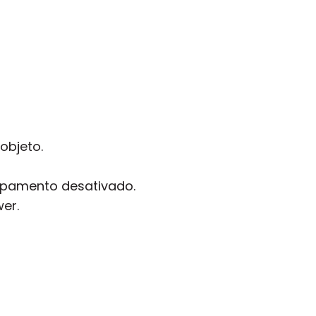
objeto.
rupamento desativado.
er.