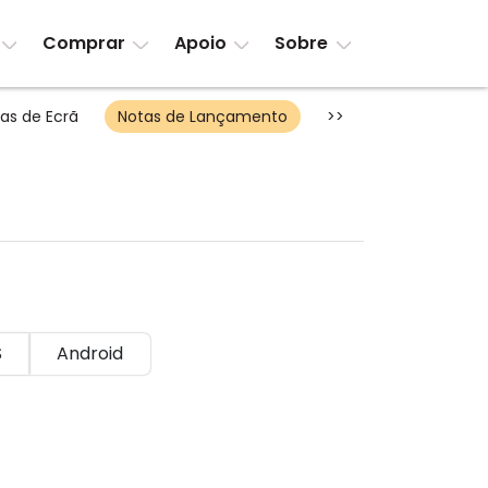
Comprar
Apoio
Sobre
as de Ecrã
Notas de Lançamento
>>
S
Android