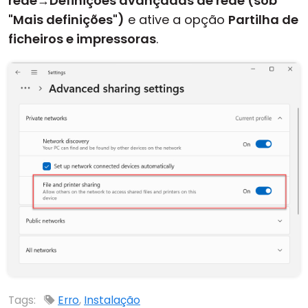
rede
→
Definições avançadas de rede (sob
"Mais definições")
e ative a opção
Partilha de
ficheiros e impressoras
.
Tags:
Erro
,
Instalação