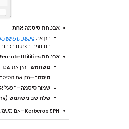
אבטחת סיסמה אחת
הזן את
סיסמת הגישה ש
הסיסמה בפנקס הכתובו
אבטחת Remote Utilities
משתמש
—הזן את שם 
סיסמה
—הזן את הסיסמה עבור 
שמור סיסמה
—הפעל אפשרות ז
שלח שם משתמש (גרס
Kerberos SPN
—אם משמש Kerberos, הזן את ה-SPN של eros