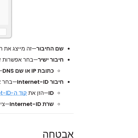
שם החיבור
—זה מייצג את ה
חיבור ישיר
—בחר אפשרות זו 
כתובת IP או שם DNS
—הז
חיבור Internet-ID
—בחר א
ID
—הזן את
קוד ה-Internet-ID
שרת Internet-ID
—ציי
אבטחה