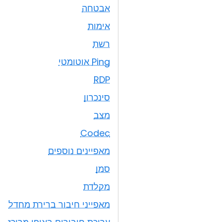
אבטחה
אימות
רשת
Ping אוטומטי
RDP
סינכרון
מצב
Codec
מאפיינים נוספים
סמן
מקלדת
מאפייני חיבור ברירת מחדל