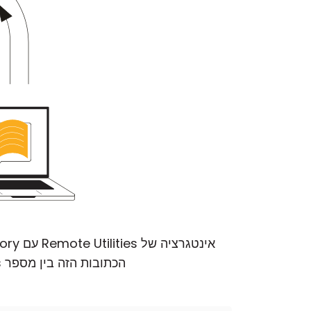
הכתובות הזה בין מספר Viewers. תהליך זה מבטיח כי רשת הגישה המרוחקת שלך מאורגנת וכי היא מעודכנת.