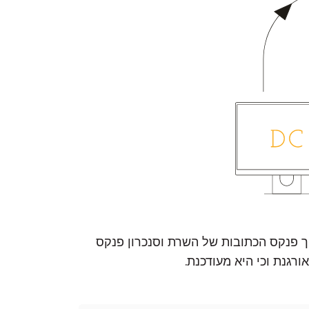
 Remote Utilities עם Active Directory כוללת שני שלבים: ייבוא מחשבים מ-AD לתוך פנקס הכתובות של השרת וסנכרון פנקס