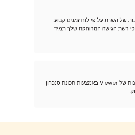
ן של AD ולייבא מחשבים לפנקס הכתובות של השרת על פי לוח זמנים קבוע.
 פנקס הכתובות של השרת מעודכן עם ההקלטות האחרונות מ-AD, ומבטיח כי רשת הגישה המרוחקת שלך תמיד
בין מספר התקנות של Viewer באמצעות תכונת סנכרון