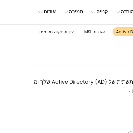
ורדה
קנייה
תמיכה
אודות
הגדרות MSI
ענן והתקנה מקומית
Remote Utilities Server מציע אינטגרציה חלקה עם Active Directory, מה שמאפשר לך לסנכרן את התשתית של Active Directory (AD) שלך ומ