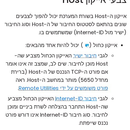
אייקון ה-Host בשורת המערכת יכול להפוך לצבעים
שונים בהתאם לסטטוס החיבור של ה-Host וסוג החיבור
(ישיר מול Internet-ID) שמשתמשים בו.
אייקון כחול (
) יכול להיות אחד מהבאים:
לגבי
חיבור ישיר
האייקון הכחול מצביע שה-
Host מוכן לחיבור. שים לב, שמצב זה אינו אומר
אם פורט ה-TCP הנכנס של ה-Host (ברירת
מחדל 5650) מותר במחשב ה-Host. ראה
פורט משומשים על ידי Remote Utilities
.
לגבי
חיבור Internet-ID
האייקון הכחול מצביע
שה-Host התחבר בהצלחה לשרת ביניים ומוכן
לחיבור. סוג חיבור Internet-ID אינו דורש פורט
נכנס שייפתח.