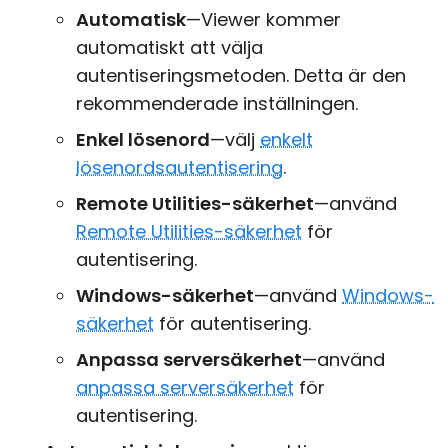
Automatisk
—Viewer kommer
automatiskt att välja
autentiseringsmetoden. Detta är den
rekommenderade inställningen.
Enkel lösenord
—välj
enkelt
lösenordsautentisering
.
Remote Utilities-säkerhet
—använd
Remote Utilities-säkerhet
för
autentisering.
Windows-säkerhet
—använd
Windows-
säkerhet
för autentisering.
Anpassa serversäkerhet
—använd
anpassa serversäkerhet
för
autentisering.