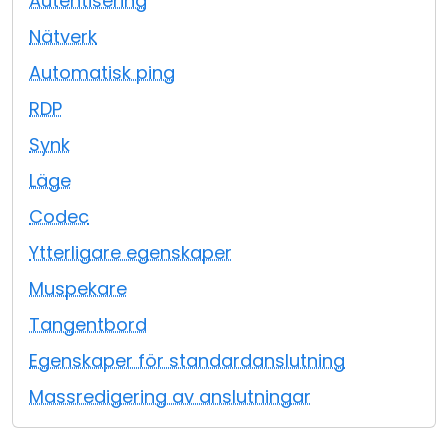
Autentisering
Moln & Lokal installation
Nätverk
Automatisk ping
RDP
Synk
Läge
Codec
Ytterligare egenskaper
Muspekare
Tangentbord
Egenskaper för standardanslutning
Massredigering av anslutningar