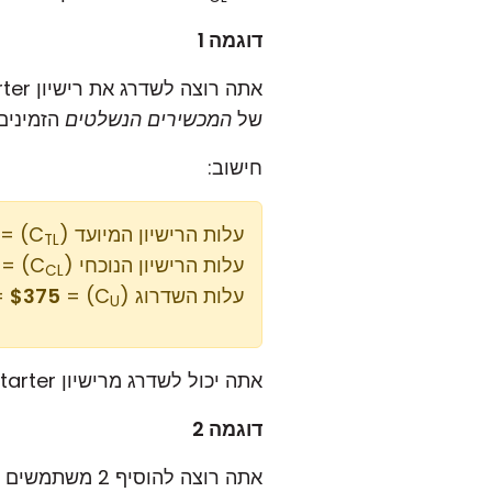
דוגמה 1
של
המכשירים הנשלטים
הזמינים מ-20 ל-50. בדוג
חישוב:
עלות הרישיון המיועד (C
 3 x $219 = $657
TL
עלות הרישיון הנוכחי (C
= 3 x $94 = $282
CL
עלות השדרוג (C
) = $657 - $282 =
$375
U
אתה יכול לשדרג מרישיון Starter של 3 משתמשים לרישיון Plus של 3 משתמשים עבור
דוגמה 2