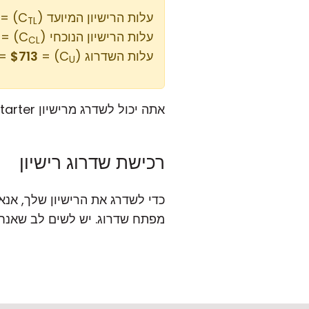
עלות הרישיון המיועד (C
 5 x $199 = $995
TL
עלות הרישיון הנוכחי (C
= 3 x $94 = $282
CL
עלות השדרוג (C
) = $995 - $282 =
$713
U
אתה יכול לשדרג מרישיון Starter של 3 משתמשים לרישיון Plus של 5 משתמשים עבור
רכישת שדרוג רישיון
כדי לשדרג את הרישיון שלך, אנ
מפתח שדרוג. יש לשים לב שאנחנו מקבלים כר