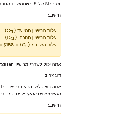
Starter של 5 משתמשים. מספר ה
חישוב:
עלות הרישיון המיועד (C
= 5 x $88 = $440
TL
עלות הרישיון הנוכחי (C
= 3 x $94 = $282
CL
עלות השדרוג (C
) = $440 - $282 =
$158
U
אתה יכול לשדרג מרישיון Starter של 3 משתמשים לרישיון Starter של 5 משתמשים עבור
דוגמה 3
אתה רוצה לשדרג את רישיון Starter של 3 משתמשים שלך לרישיון Plus של 5 משתמשים, ובכך להגדיל גם את מספר
המשתמשים המקביליים
המותרים (מ-3 ל-5) 
חישוב: