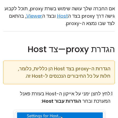
אם החברה שלך עושה שימוש בשרת proxy, תוכל לקבוע
גישה דרך proxy בצד ה
Host
ובצד ה
Viewer
, בהתאם
לצד שבו נמצא ה-proxy.
הגדרת proxy—צד Host
הגדרות ה-proxy בצד Host הן כלליות, כלומר,
חלות על כל החיבורים הנכנסים ל-Host זה.
לחץ לחצן ימני על אייקון ה-Host בעזרת פאנל
המערכת ובחר
הגדרות עבור Host
: