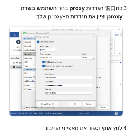
בח窗口
הגדרות proxy
בחר
השתמש בשרת
proxy
וציין את הגדרות ה-proxy שלך:
לחץ
אוקי
וסגור את מאפייני החיבור.