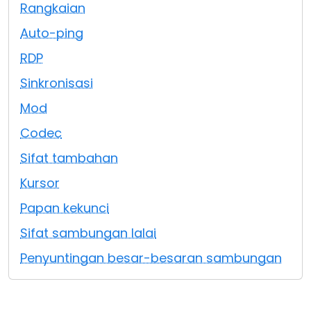
Rangkaian
Awan & Di Dalam Premis
Auto-ping
RDP
Sinkronisasi
Mod
Codec
Sifat tambahan
Kursor
Papan kekunci
Sifat sambungan lalai
Penyuntingan besar-besaran sambungan