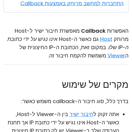
התחברות למחשב מרוחק באמצעות Callback
האפשרות
Callback
מאפשרת חיבור ישיר ל-Host
מרוחק
Host
גם כאשר ה-Host
אינו נגיש על ידי כתובת
ה-IP שלו
. במקום זאת, הכתובת ה-IP החיצונית של
ה
Viewer
משמשת להקמת חיבור זה.
מקרים של שימוש
בדרך כלל, סוג חיבור ה-callback משמש כאשר:
אתה זקוק ל
חיבור ישיר
בין ה-Viewer ל-Host,
כאשר ה-Host אינו נגיש על ידי כתובת IP אך תחנת
העבודה שלך ב-Viewer יש לה כתובת IP חיצונית.