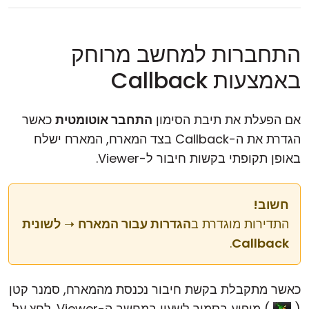
התחברות למחשב מרוחק
באמצעות Callback
אם הפעלת את תיבת הסימון
התחבר אוטומטית
כאשר
הגדרת את ה-Callback בצד המארח, המארח ישלח
באופן תקופתי בקשות חיבור ל-Viewer.
חשוב!
התדירות מוגדרת ב
הגדרות עבור המארח
➝
לשונית
.
Callback
כאשר מתקבלת בקשת חיבור נכנסת מהמארח, סמנר קטן
(
) מופיע בסמוך לשעון במחשב ה-Viewer. לחץ על