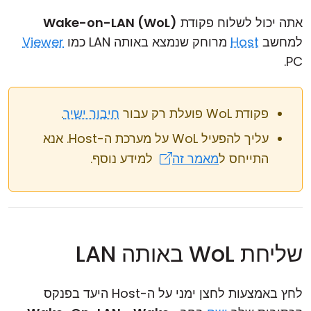
אתה יכול לשלוח פקודת
Wake-on-LAN (WoL)
למחשב
Host
מרוחק שנמצא באותה LAN כמו
Viewer
PC.
פקודת WoL פועלת רק עבור
חיבור ישיר
.
עליך להפעיל WoL על מערכת ה-Host. אנא
התייחס ל
מאמר זה
למידע נוסף.
שליחת WoL באותה LAN
לחץ באמצעות לחצן ימני על ה-Host היעד בפנקס