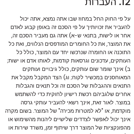
12. העברות
על פי החוק החל במחוז שבו אתה נמצא, אתה יכול
להעביר את זכויותיך על פי הסכם זה באופן קבוע לאדם
אחר או לישות, בתנאי ש-א) אתה גם מעביר הסכם זה,
את המוצר, את כל החומרים המודפסים הנלווים, ואת כל
התוכנה או החומרה שנרכשו יחד עם המוצר, כולל כל
העותקים, עדכונים וגרסאות קודמות, לאותו אדם או ישות;
ב) אינך שומר שום עותקים, כולל גיבויים ועותקים
המאוחסנים במכשיר לקוח; וג) הצד המקבל מקבל את
התנאים וההגבלות של הסכם זה וכל תנאים והגבלות
אחרים שלגביהם רכשת רישיון לחוקית כדי להשתמש
במוצר. לאור זאת, אינך רשאי להעביר עותקי גרסה
מוקדמת, או "לא למטרות מכירה" של המוצר. בשום מקרה
אינך יכול לאפשר לצדדים שלישיים ליהנות מהשימוש או
מהפונקציות של המוצר דרך שיתוף זמן, משרד שירות או