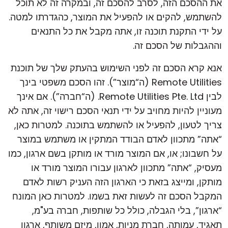
את ההסכם הזה, לסרב להסכם זה, ובמקרה זה לא תוכל
להשתמש, להקים או להפעיל את המוצר, כהגדרתו למטה.
על ידי התקנת תוכנה זו, אתה מקבל את כל התנאים
וההגבלות של הסכם זה.
אנא קרא הסכם זה לפני השימוש בהעתק שלך של תוכנת
Remote Utilities (ה“מוצר”). זהו הסכם משפטי בינך
לבין Remote Utilities Pte. Ltd. (ה“חברה”). אם אינך
מעוניין להיות מחויב על ידי תנאי הסכם רישוי זה, אתה לא
צריך לטעון, להפעיל או להשתמש בתוכנה. למטרות כאן,
“אתה” מתכוון לאדם הבודד המתקין או משתמש במוצר
על חשבונו; או, אם המוצר מורד או מותקן בשם ארגון, כמו
מעסיק, “אתה” מתכוון לארגון עבורו המוצר מורד או
מותקן, ומייצג בזאת כי הארגון הזה העניק רשות לאדם
המקבל הסכם זה לעשות זאת בשמו. למטרות כאן המונח
“ארגון”, בלי הגבלה, כולל כל שותפות, חברה בע"מ,
תאגיד, עמותה, חברת מניות, אמון, מיזם משותף, ארגון