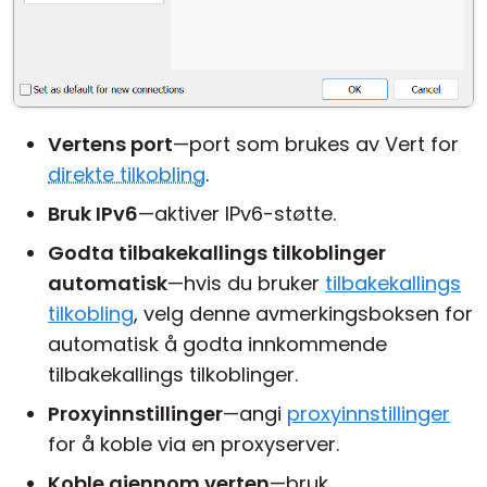
Vertens port
—port som brukes av Vert for
direkte tilkobling
.
Bruk IPv6
—aktiver IPv6-støtte.
Godta tilbakekallings tilkoblinger
automatisk
—hvis du bruker
tilbakekallings
tilkobling
, velg denne avmerkingsboksen for
automatisk å godta innkommende
tilbakekallings tilkoblinger.
Proxyinnstillinger
—angi
proxyinnstillinger
for å koble via en proxyserver.
Koble gjennom verten
—bruk