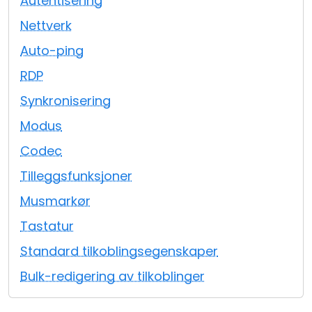
Autentisering
Sky- og lokal installasjon
Nettverk
Auto-ping
RDP
Synkronisering
Modus
Codec
Tilleggsfunksjoner
Musmarkør
Tastatur
Standard tilkoblingsegenskaper
Bulk-redigering av tilkoblinger