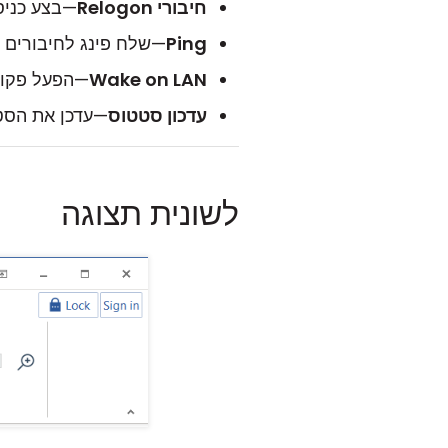
חיבורי Relogon
—בצע כניס
Ping
—שלח פינג לחיבורים ה
Wake on LAN
—הפעל פקודת WOL עבור חיבו
עדכון סטטוס
—עדכן את הסטט
לשונית תצוגה