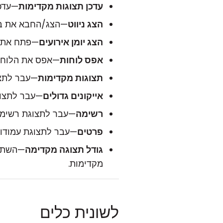
עדכן תצוגות מקדימות
—עדכן
הצג ניווט
—הצג/החבא את בחל
הצג יומן אירועים
—פתח את
אפס לוחות
—אפס את הלוחו
תצוגות מקדימות
—עבר לתצו
אייקונים גדולים
—עבר לתצוגת
רשימה
—עבר לתצוגת רשימה
פרטים
—עבר לתצוגת עמודות
גודל תצוגה מקדימה
—השתמש
מקדימות.
לשונית כלים