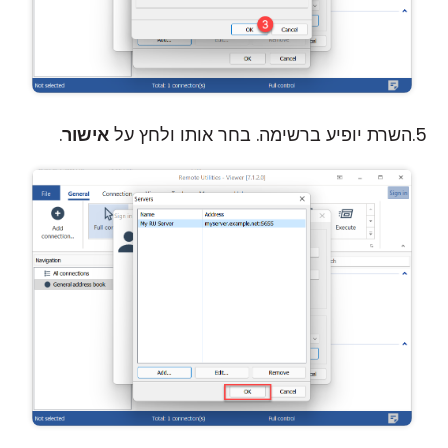
השרת יופיע ברשימה. בחר אותו ולחץ על
אישור
.