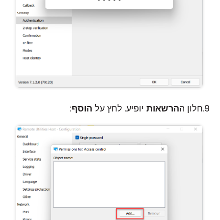
חלון ה
הרשאות
יופיע. לחץ על
הוסף
: