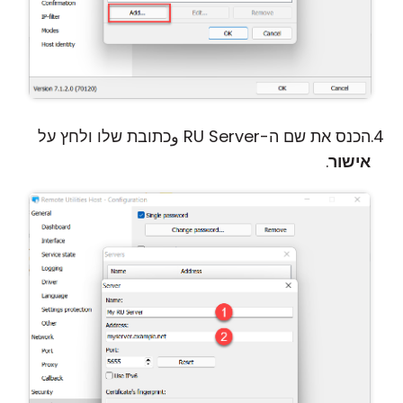
הכנס את שם ה-RU Server وכתובת שלו ולחץ על
אישור
.