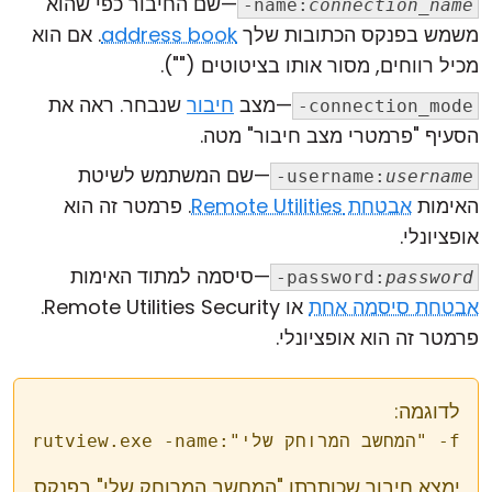
—שם החיבור כפי שהוא
-name:
connection_name
משמש בפנקס הכתובות שלך
address book
. אם הוא
מכיל רווחים, מסור אותו בציטוטים ("").
—מצב
חיבור
שנבחר. ראה את
-connection_mode
הסעיף "פרמטרי מצב חיבור" מטה.
—שם המשתמש לשיטת
-username:
username
האימות
אבטחת Remote Utilities
. פרמטר זה הוא
אופציונלי.
—סיסמה למתוד האימות
-password:
password
אבטחת סיסמה אחת
או Remote Utilities Security.
פרמטר זה הוא אופציונלי.
לדוגמה:
fullcontrol
ימצא חיבור שכותרתו "המחשב המרוחק שלי" בפנקס