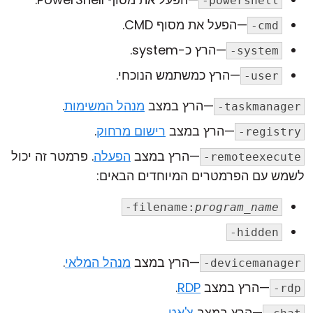
-powershell
—הפעל את מסוף CMD.
-cmd
—הרץ כ-system.
-system
—הרץ כמשתמש הנוכחי.
-user
—הרץ במצב
מנהל המשימות
.
-taskmanager
—הרץ במצב
רישום מרחוק
.
-registry
—הרץ במצב
הפעלה
. פרמטר זה יכול
-remoteexecute
לשמש עם הפרמטרים המיוחדים הבאים:
-filename:
program_name
-hidden
—הרץ במצב
מנהל המלאי
.
-devicemanager
—הרץ במצב
RDP
.
-rdp
—הרץ במצב
צ'אט
.