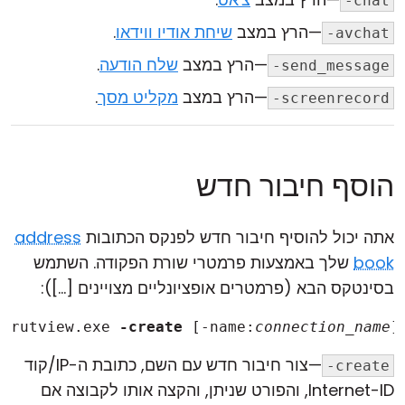
-chat
—הרץ במצב
שיחת אודיו ווידאו
.
-avchat
—הרץ במצב
שלח הודעה
.
-send_message
—הרץ במצב
מקליט מסך
.
-screenrecord
הוסף חיבור חדש
אתה יכול להוסיף חיבור חדש לפנקס הכתובות
address
book
שלך באמצעות פרמטרי שורת הפקודה. השתמש
בסינטקס הבא (פרמטרים אופציונליים מצויינים [...]):
rutview.exe 
-create
 [-name:
connection_name
]
—צור חיבור חדש עם השם, כתובת ה-IP/קוד
-create
Internet-ID, והפורט שניתן, והקצה אותו לקבוצה אם