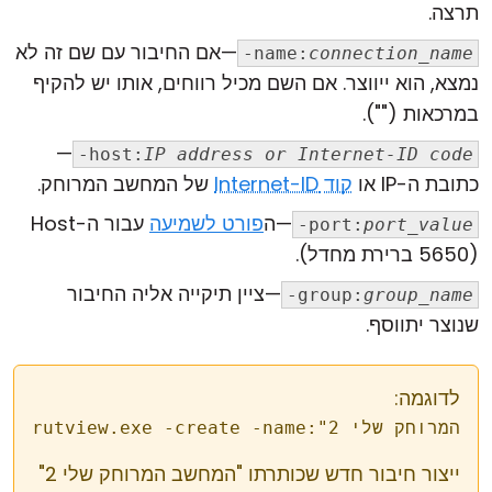
תרצה.
—אם החיבור עם שם זה לא
-name:
connection_name
נמצא, הוא ייווצר. אם השם מכיל רווחים, אותו יש להקיף
במרכאות ("").
—
-host:
IP address or Internet-ID code
כתובת ה-IP או
קוד Internet-ID
של המחשב המרוחק.
—ה
פורט לשמיעה
עבור ה-Host
-port:
port_value
(5650 ברירת מחדל).
—ציין תיקייה אליה החיבור
-group:
group_name
שנוצר יתווסף.
לדוגמה:
ייצור חיבור חדש שכותרתו "המחשב המרוחק שלי 2"