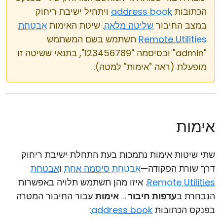
הכתובות
address book
ויתחיל ישיבת ריחוק
במצב החיבור
שליטה מלאה
. שיטת האימות
אבטחת
Remote Utilities
תשתמש בשם המשתמש
"admin" ובסיסמה "123456789", בתנאי ששיטה זו
מופעלת (ראה "אימות" למטה).
אימות
שתי שיטות אימות נתמכות בעת התחלת ישיבת ריחוק
דרך שורת הפקודה—
אבטחת סיסמה אחת
ו
אבטחת
Remote Utilities
. איזו מהן תשתמש תלויה באפשרות
הנבחרת ב
עדפות חיבור
→
אימות
עבור החיבור המטרה
בפנקס הכתובות
address book
: