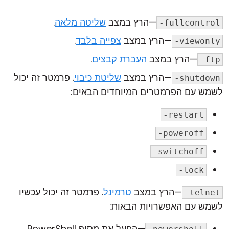
—הרץ במצב
שליטה מלאה
.
-fullcontrol
—הרץ במצב
צפייה בלבד
.
-viewonly
—הרץ במצב
העברת קבצים
.
-ftp
—הרץ במצב
שליטת כיבוי
. פרמטר זה יכול
-shutdown
לשמש עם הפרמטרים המיוחדים הבאים:
-restart
-poweroff
-switchoff
-lock
—הרץ במצב
טרמינל
. פרמטר זה יכול עכשיו
-telnet
לשמש עם האפשרויות הבאות:
—הפעל את מסוף PowerShell.