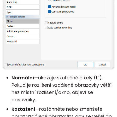
Normální
—ukazuje skutečné pixely (1:1).
Pokud je rozlišení vzdálené obrazovky větší
než místní rozlišení/okno, objeví se
posuvníky.
Roztažení
—roztáhněte nebo zmenšete
obraz vzdálené obrazovky, aby se vešel do