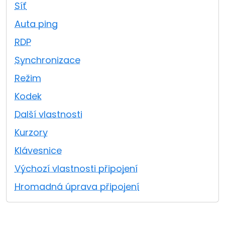
Síť
Cloud a on-premise
Auta ping
RDP
Synchronizace
Režim
Kodek
Další vlastnosti
Kurzory
Klávesnice
Výchozí vlastnosti připojení
Hromadná úprava připojení