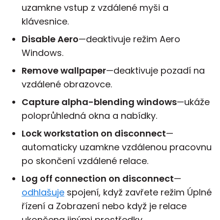
uzamkne vstup z vzdálené myši a
klávesnice.
Disable Aero
—deaktivuje režim Aero
Windows.
Remove wallpaper
—deaktivuje pozadí na
vzdálené obrazovce.
Capture alpha-blending windows
—ukáže
poloprůhledná okna a nabídky.
Lock workstation on disconnect
—
automaticky uzamkne vzdálenou pracovnu
po skončení vzdálené relace.
Log off connection on disconnect
—
odhlašuje
spojení, když zavřete režim Úplné
řízení a Zobrazení nebo když je relace
ukončena jinými prostředky.