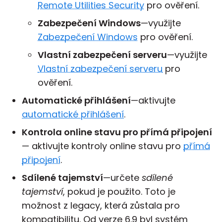
Remote Utilities Security
pro ověření.
Zabezpečení Windows
—využijte
Zabezpečení Windows
pro ověření.
Vlastní zabezpečení serveru
—využijte
Vlastní zabezpečení serveru
pro
ověření.
Automatické přihlášení
—aktivujte
automatické přihlášení
.
Kontrola online stavu pro přímá připojení
— aktivujte kontroly online stavu pro
přímá
připojení
.
Sdílené tajemství
—určete
sdílené
tajemství
, pokud je použito. Toto je
možnost z legacy, která zůstala pro
kompatibilitu. Od verze 6.9 byl systém